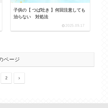
子供の【 つば吐き 】何回注意しても
治らない 対処法
2025.09.17
のページ
次
2
へ