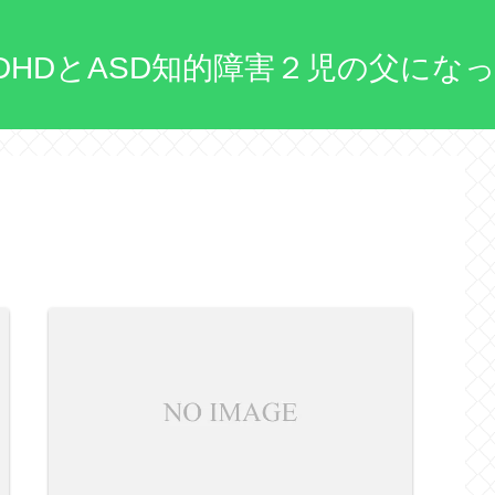
DHDとASD知的障害２児の父にな