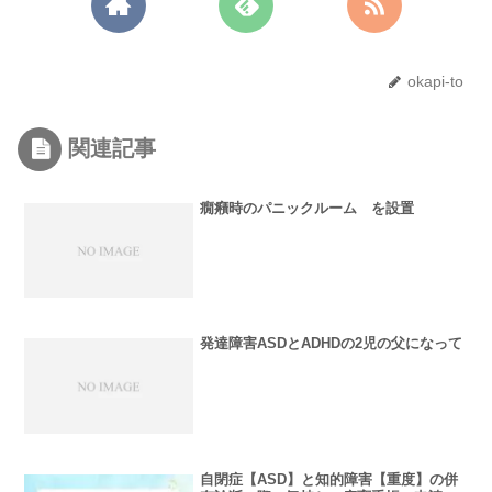
okapi-to
関連記事
癇癪時のパニックルーム を設置
発達障害ASDとADHDの2児の父になって
自閉症【ASD】と知的障害【重度】の併